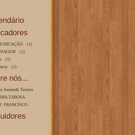
endário
cadores
UNICAÇÃO
(1)
NSAGEM
(1)
a
(1)
ência
(1)
re nós...
a Josineide Tavares
IMA TABOSA
F. FRANCISCO.
uidores