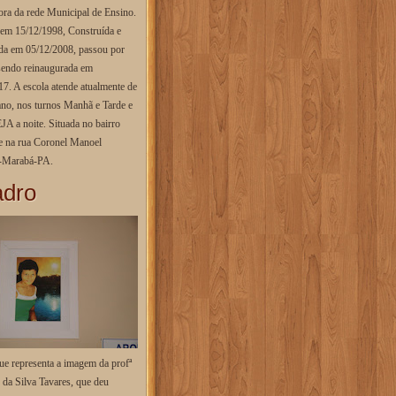
ora da rede Municipal de Ensino.
em 15/12/1998, Construída e
da em 05/12/2008, passou por
sendo reinaugurada em
7. A escola atende atualmente de
ano, nos turnos Manhã e Tarde e
A a noite. Situada no bairro
e na rua Coronel Manoel
-Marabá-PA.
dro
ue representa a imagem da profª
 da Silva Tavares, que deu