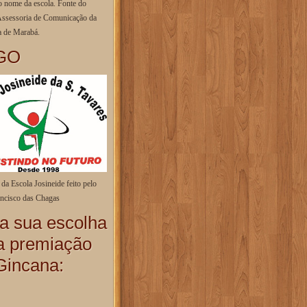
o nome da escola. Fonte do
Assessoria de Comunicação da
a de Marabá.
GO
da Escola Josineide feito pelo
ancisco das Chagas
a sua escolha
a premiação
Gincana: