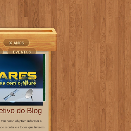
9º ANOS
EVENTOS
etivo do Blog
g tem como objetivo informar a
de escolar e a todos que tiverem