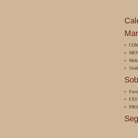
Cal
Mar
COM
ME
Mídi
Viol
Sob
Escol
FÁT
PRO
Seg