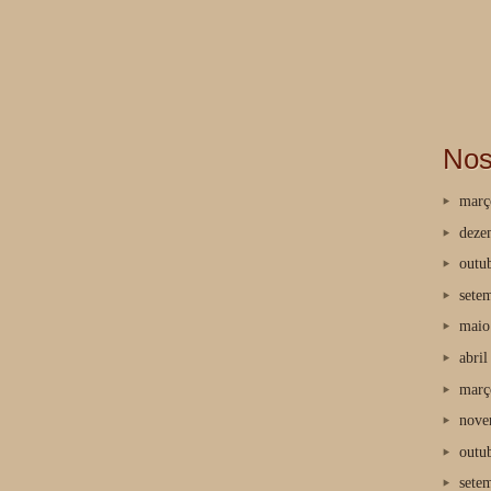
Nos
març
deze
outu
sete
maio
abril
març
nove
outu
sete