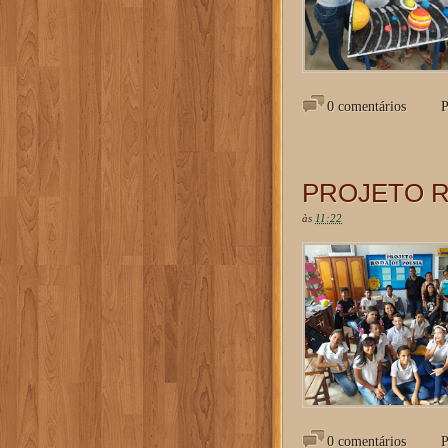
0 comentários
P
PROJETO R
às
11:22
0 comentários
P