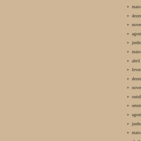
maio
deze
nove
agos
junh
maio
abril
fever
deze
nove
outu
sete
agos
junh
maio