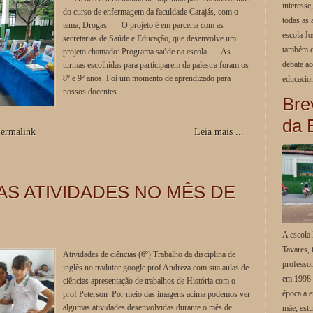
interesse
do curso de enfermagem da faculdade Carajás, com o
todas as 
tema; Drogas. O projeto é em parceria com as
escola J
secretarias de Saúde e Educação, que desenvolve um
também c
projeto chamado: Programa saúde na escola. As
debate ac
turmas escolhidas para participarem da palestra foram os
8º e 9º anos. Foi um momento de aprendizado para
educacion
nossos docentes... ...
Bre
da 
ermalink
Leia mais ...
S ATIVIDADES NO MÊS DE
A escola 
Tavares,
Atividades de ciências (6º) Trabalho da disciplina de
professor
inglês no tradutor google prof Andreza com sua aulas de
em 1998 
ciências apresentação de trabalhos de História com o
época a e
prof Peterson Por meio das imagens acima podemos ver
algumas atividades desenvolvidas durante o mês de
mãe, est