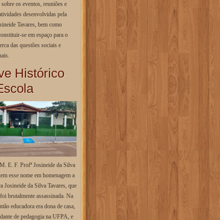
, sobre os eventos, reuniões e
atividades desenvolvidas pela
osineide Tavares, bem como
onstituir-se em espaço para o
erca das questões sociais e
ais.
ve Histórico
Escola
M. E. F. Profª Josineide da Silva
 tem esse nome em homenagem a
a Josineide da Silva Tavares, que
foi brutalmente assassinada. Na
ntão educadora era dona de casa,
udante de pedagogia na UFPA, e