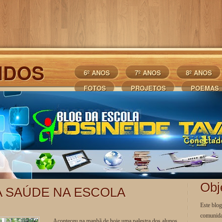
NDOS
6º ANOS
7º ANOS
8º ANOS
FOTOS
PROJETOS
POEMAS
Obj
 SAÚDE NA ESCOLA
Este blo
comunida
Aconteceu na manhã de hoje uma palestra dos alunos