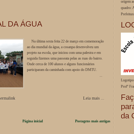
origem a
quadro: 
Prefeitur
AL DA ÁGUA
LO
Na última sexta feita 22 de março em comemoração
ao dia mundial da água, a cosanpa desenvolveu um
projeto na escola, que iniciou com uma palestra e em
seguida fizemos uma passeata pelas as ruas do bairro.
Onde cerca de 100 alunos e alguns funcionários
participaram da caminhada com apoio do DMTU.
...
Logotipo 
Profº Fr
Faç
ermalink
Leia mais ...
par
da 
Página inicial
Postagens mais antigas