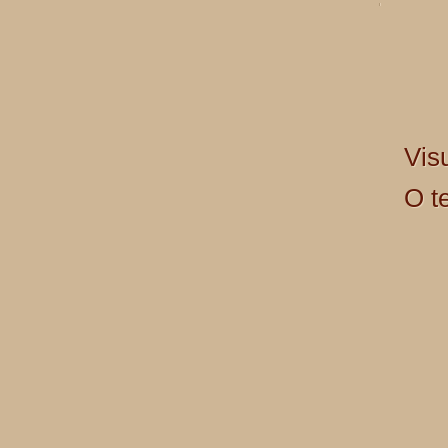
Vis
O t