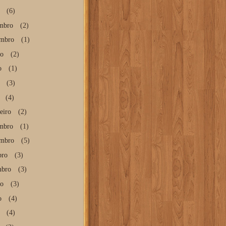
(6)
mbro
(2)
mbro
(1)
to
(2)
o
(1)
(3)
(4)
eiro
(2)
mbro
(1)
mbro
(5)
bro
(3)
mbro
(3)
to
(3)
o
(4)
(4)