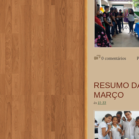
0 comentários
P
RESUMO DA
MARÇO
às
11:33