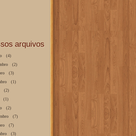
sos arquivos
o
(4)
mbro
(2)
bro
(3)
mbro
(1)
(2)
(1)
o
(2)
mbro
(7)
bro
(7)
mbro
(3)