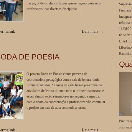
março, onde os alunos fazem apresentações para seus
Supervis
professores. nas diversas disciplinas ...
Fundada 
Inaugura
reforma 
11/08/201
ermalink
Leia mais ...
6º ao 9º 
EJA/CEEJ
Liberdad
Bandeira
ODA DE POESIA
Qua
O projeto Roda de Poesia é uma parceria da
coordenadora pedagógica com a sala de leitura, onde
foram escolhidos 2 alunos de cada turma para trabalhar
atividades de leitura durante todo o primeiro semestre, e
esses alunos serão semeadores no segundo semestre,
com o apoio da coordenação e professores vão continuar
o projeto em sala de aula com toda a turma.
...
Pintura q
Josineide
ermalink
Leia mais ...